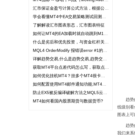
汇市保证金盈亏计算公式方法，根据公式计算外汇盈亏。...
学会看懂MT4中EA交易策略测试回测报告，在报告中最重要的是要看什么。...
了解解读汇市图表形态，汇市图表特征
如何让MT4的EA加载时就自动跳到M15周期图表？...
什么是劣后和优先投资，与资金杠杆关系？...
MQL4 OrderModify 报错误error #1的错误如何解决?...
详解趋势交易,什么是趋势交易,趋势交易定义,趋势交易分类...
获取MT4平台点差代码怎么写，获取点差代码？...
如何优化挂机MT4？挂多个MT4很卡怎么办？MT4优化方法几种？...
如何配置使用MT4邮件通知功能,MT4如何发送QQ邮件,QQ邮箱如何申请SMTP发送邮件功能...
防止EX5被反编译破解方法之MQL5云端保护,为程序提供先进的保护...
趋势
MT4如何看国内股票期货与数据货币?
线级别看
图表上可
趋势
我们来系