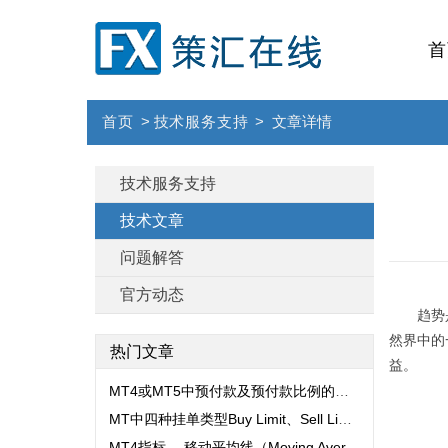
首
首页
>
技术服务支持
>
文章详情
技术服务支持
技术文章
问题解答
官方动态
趋势
然界中的
热门文章
益。
MT4或MT5中预付款及预付款比例的解释
MT中四种挂单类型Buy Limit、Sell Limit、Buy Stop、Sell Stop讲解...
MT4指标 -- 移动平均线（Moving Averages）...